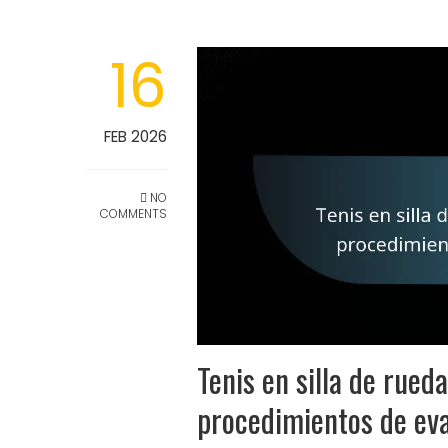
16
FEB 2026
NO
COMMENTS
Tenis en silla de rueda
procedimientos de eva