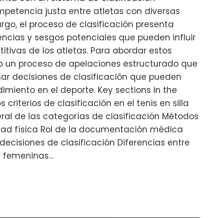
petencia justa entre atletas con diversas
argo, el proceso de clasificación presenta
tencias y sesgos potenciales que pueden influir
tivas de los atletas. Para abordar estos
o un proceso de apelaciones estructurado que
nar decisiones de clasificación que pueden
dimiento en el deporte. Key sections in the
 criterios de clasificación en el tenis en silla
ral de las categorías de clasificación Métodos
dad física Rol de la documentación médica
 decisiones de clasificación Diferencias entre
y femeninas…