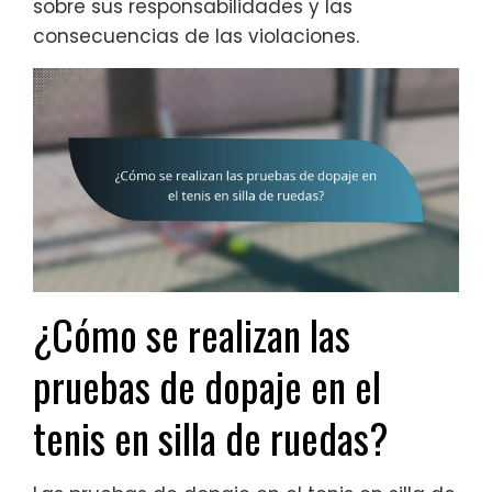
sobre sus responsabilidades y las
consecuencias de las violaciones.
¿Cómo se realizan las
pruebas de dopaje en el
tenis en silla de ruedas?