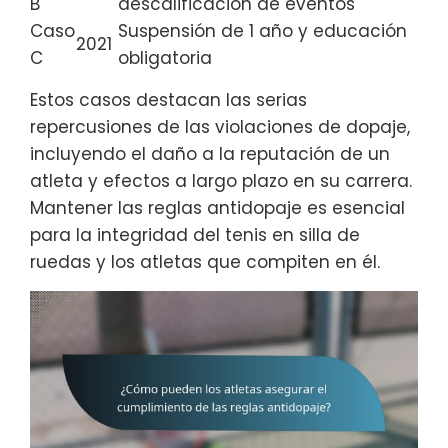
B
descalificación de eventos
Caso
Suspensión de 1 año y educación
2021
C
obligatoria
Estos casos destacan las serias
repercusiones de las violaciones de dopaje,
incluyendo el daño a la reputación de un
atleta y efectos a largo plazo en su carrera.
Mantener las reglas antidopaje es esencial
para la integridad del tenis en silla de
ruedas y los atletas que compiten en él.