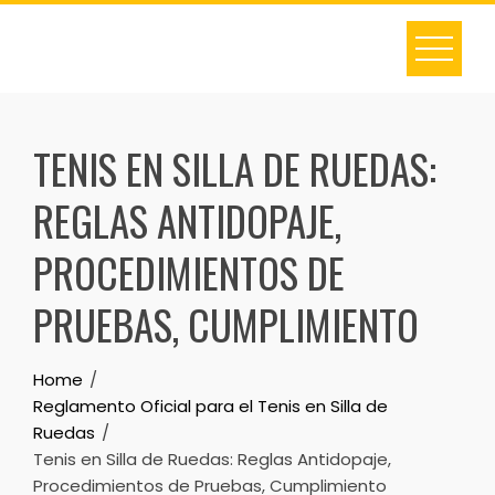
Skip
to
content
TENIS EN SILLA DE RUEDAS:
REGLAS ANTIDOPAJE,
PROCEDIMIENTOS DE
PRUEBAS, CUMPLIMIENTO
Home
Reglamento Oficial para el Tenis en Silla de
Ruedas
Tenis en Silla de Ruedas: Reglas Antidopaje,
Procedimientos de Pruebas, Cumplimiento