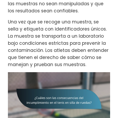
las muestras no sean manipuladas y que
los resultados sean confiables.
Una vez que se recoge una muestra, se
sella y etiqueta con identificadores únicos.
La muestra se transporta a un laboratorio
bajo condiciones estrictas para prevenir la
contaminación. Los atletas deben entender
que tienen el derecho de saber cómo se
manejan y prueban sus muestras.