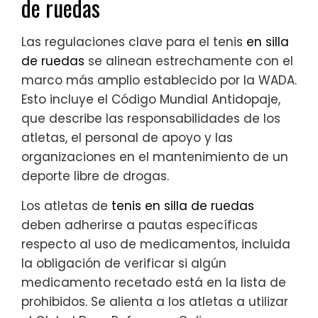
de ruedas
Las regulaciones clave para el tenis
en silla
de ruedas
se alinean estrechamente con el
marco más amplio establecido por la WADA.
Esto incluye el Código Mundial Antidopaje,
que describe las responsabilidades de los
atletas, el personal de apoyo y las
organizaciones en el mantenimiento de un
deporte libre de drogas.
Los atletas de
tenis en silla de ruedas
deben adherirse a pautas específicas
respecto al uso de medicamentos, incluida
la obligación de verificar si algún
medicamento recetado está en la lista de
prohibidos. Se alienta a los atletas a utilizar