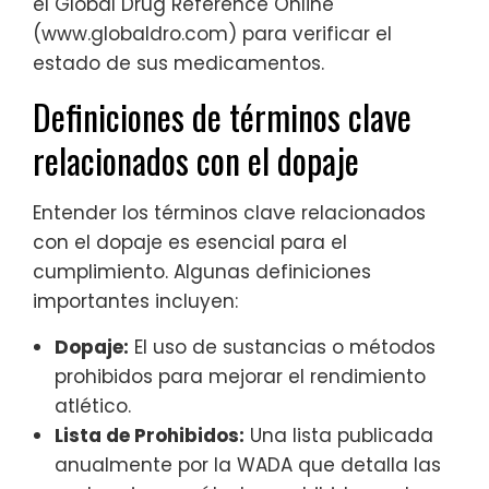
el Global Drug Reference Online
(www.globaldro.com) para verificar el
estado de sus medicamentos.
Definiciones de términos clave
relacionados con el dopaje
Entender los términos clave relacionados
con el dopaje es esencial para el
cumplimiento. Algunas definiciones
importantes incluyen:
Dopaje:
El uso de sustancias o métodos
prohibidos para mejorar el rendimiento
atlético.
Lista de Prohibidos:
Una lista publicada
anualmente por la WADA que detalla las