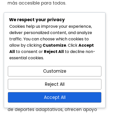
más accesible para todos.
Clubes locales y recursos
We respect your privacy
comunitarios
Cookies help us improve your experience,
deliver personalized content, and analyze
Los clubes locales son vitales para fomentar
traffic. You can choose which cookies to
el tenis en silla de ruedas a nivel base.
allow by clicking
Customize
. Click
Accept
Proporcionan sesiones de entrenamiento,
All
to consent or
Reject All
to decline non-
essential cookies.
coaching y instalaciones de práctica
adaptadas para usuarios de sillas de
Customize
ruedas. Muchos clubes también tienen
asociaciones con organizaciones
Reject All
comunitarias para promover la inclusión y
la accesibilidad.
Accept All
Los recursos comunitarios, como programas
de deportes adaptativos, ofrecen apoyo